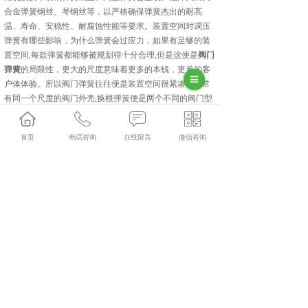
合金弹簧钢丝、琴钢丝等，以严格确保弹簧杰出的耐高
温、寿命、安稳性、耐腐蚀性能等要求。装置空间对调压
弹簧有哪些影响，为什么弹簧会过应力，如果有足够的装
置空间,每款弹簧都能够被规划得十分合理,但是这便是
阀门
弹簧
的局限性，更大的尺度意味着更多的本钱，更差的客
户体体验。所以阀门弹簧往往便是装置空间很紧凑，经常
有同一个尺度的阀门外壳,换根弹簧便是两个不同的阀门型
号，这对弹簧的弹力和疲劳必定是一个挑战。便是做到充
分利用空间，尽可能的让弹簧更安稳。针对装置空间，是
首页
电话咨询
在线留言
微信咨询
哪些数据需要着重留意，弹簧的压并高度。
相关标签：
上一条：
浙江滤清阀弹簧
下一条：
浙江25Nm扭力扳手弹簧
365系统