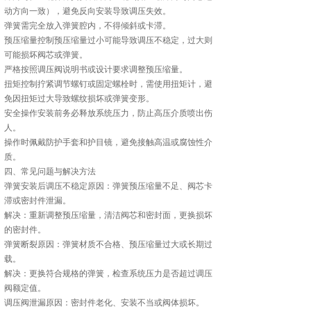
动方向一致），避免反向安装导致调压失效。
弹簧需完全放入弹簧腔内，不得倾斜或卡滞。
预压缩量控制预压缩量过小可能导致调压不稳定，过大则
可能损坏阀芯或弹簧。
严格按照调压阀说明书或设计要求调整预压缩量。
扭矩控制拧紧调节螺钉或固定螺栓时，需使用扭矩计，避
免因扭矩过大导致螺纹损坏或弹簧变形。
安全操作安装前务必释放系统压力，防止高压介质喷出伤
人。
操作时佩戴防护手套和护目镜，避免接触高温或腐蚀性介
质。
四、常见问题与解决方法
弹簧安装后调压不稳定原因：弹簧预压缩量不足、阀芯卡
滞或密封件泄漏。
解决：重新调整预压缩量，清洁阀芯和密封面，更换损坏
的密封件。
弹簧断裂原因：弹簧材质不合格、预压缩量过大或长期过
载。
解决：更换符合规格的弹簧，检查系统压力是否超过调压
阀额定值。
调压阀泄漏原因：密封件老化、安装不当或阀体损坏。