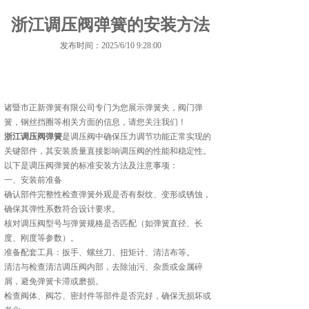
浙江调压阀弹簧的安装方法
发布时间：2025/6/10 9:28:00
诸暨市正新弹簧有限公司专门为您展示
弹簧夹
，阀门弹
簧，钢丝挡圈等相关方面的信息，请您关注我们！
浙江调压阀弹簧
是调压阀中确保压力调节功能正常实现的
关键部件，其安装质量直接影响调压阀的性能和稳定性。
以下是调压阀弹簧的标准安装方法及注意事项：
一、安装前准备
确认部件完整性检查弹簧外观是否有裂纹、变形或锈蚀，
确保其弹性系数符合设计要求。
核对调压阀型号与弹簧规格是否匹配（如弹簧直径、长
度、刚度等参数）。
准备配套工具：扳手、螺丝刀、扭矩计、清洁布等。
清洁与检查清洁调压阀内部，去除油污、杂质或金属碎
屑，避免弹簧卡滞或磨损。
检查阀体、阀芯、密封件等部件是否完好，确保无损坏或