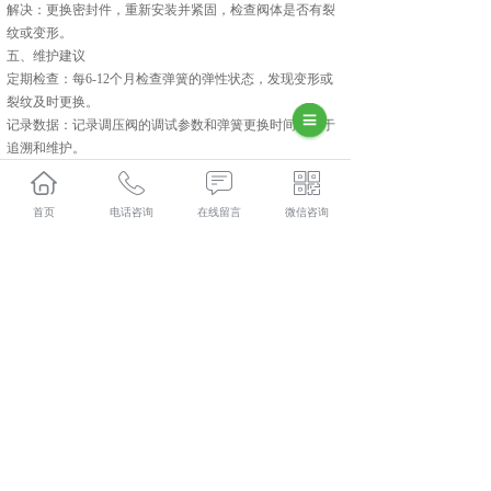
解决：更换密封件，重新安装并紧固，检查阀体是否有裂
纹或变形。
五、维护建议
定期检查：每6-12个月检查弹簧的弹性状态，发现变形或
裂纹及时更换。
记录数据：记录调压阀的调试参数和弹簧更换时间，便于
追溯和维护。
培训操作人员：确保操作人员熟悉调压阀的结构和安装流
程，避免误操作。
首页
电话咨询
在线留言
微信咨询
通过以上步骤和注意事项，可以确保调压阀弹簧的正确安
装，保障调压阀的稳定运行和系统安全。