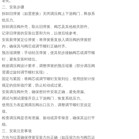
老化。
二、安装步骤
拆卸旧弹簧（如需更换）关闭调压阀上下游阀门，释放系
统压力。
拆卸调压阀外壳，取出旧弹簧、阀芯及其他相关部件。
记录旧弹簧的安装位置和方向，以便后续参考。
安装新弹簧定位弹簧：将弹簧垂直放入调压阀的弹簧腔
内，确保其与阀芯或调节螺钉正确对齐。
预压缩调整：手动轻压弹簧，使其初步接触阀芯或调节螺
钉，避免安装时错位。
根据调压阀设计要求，调整弹簧的预压缩量（部分调压阀
需通过旋转调节螺钉实现）。
固定与紧固：将阀芯或调节螺钉安装到位，使用扭矩计按
规定的扭矩值拧紧，防止松动或过紧。
安装调压阀外壳，确保密封件安装正确，避免泄漏。
调试与测试缓慢开启上下游阀门，恢复系统压力。
使用压力表监测调压阀出口压力，调整调节螺钉至设定
值。
检查调压阀是否有泄漏、振动或异常噪音，确保其运行平
稳。
三、安装注意事项
方向与位置确保弹簧安装方向正确（如压缩方向与阀芯运